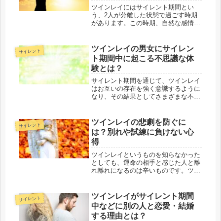
再会後にどんなことが起き
ツインレイにはサイレント期間とい
る？
う、2人が分離した状態で過ごす時期
があります。この時期、自然な感情で
はありますがいつまで離れ離れなの
か、いつ再会できるのか、先が見えな
いことに不安を抱えてつらい思いをす
ツインレイの男女にサイレン
サイレント
る人も少なくありません。そこで今回
ト期間中に起こる不思議な体
の記事...
験とは？
サイレント期間を通じて、ツインレイ
はお互いの存在を強く意識するように
なり、その結果としてさまざまな不思
議な出来事を経験することが増えま
す。その不思議体験の内容ですが、ツ
インレイに関することや、自然現象に
ツインレイの悲劇を防ぐに
サイレント
近い出来事などさまざまです。今回
は？別れや試練に負けない心
は、ツ...
得
ツインレイというものを知らなかった
としても、運命の相手と感じた人と離
れ離れになるのは辛いものです。ツイ
ンレイとのサイレント期間中に互いに
物理的に離れてしまうと、二度と会え
ないのではないかと不安になることも
ツインレイがサイレント期間
サイレント
あるでしょう。しかし、本当にこのま
中などに別の人と恋愛・結婚
ま...
する理由とは？