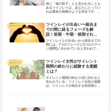
俗に「魂の双子」とも言われることも
あるツインレイは、あなたにとってい
わば運命の相棒のような存在です。そ
んなツインレイとは運命的な出会いを
果たし、また相手と出会うことであな
たの人生が大きく変化するとされてい
ツインレイが出会い〜統合ま
サイレント
ます。ですが、現実的にはツインレイ
での間に経るフェーズを解
以...
説！前期・中期・後期それぞ
れどんなことが起こる？
ツインレイとの出会いから統合までの
間には、7つのフェーズと3つのステー
ジ(期間)に分かれていると言われてい
ます。今回の記事ではツインレイが経
るというフェーズ・ステージにはどん
なものがあるのか、それぞれの段階・
ツインレイ女性がサイレント
サイレント
ステージではどのようなことが起こ...
期間の終わりに経験する覚醒
とは？
サイレント期間の終わり頃に訪れると
言われている、ツインレイ女性の覚醒
は、ツインレイが統合する前段階とし
て重要な時期・状態のことを指しま
す。ただ、この時期心身ともにさまざ
まな症状が現れることから、自分は病
気なのではないかと心配する女性も少
なく...